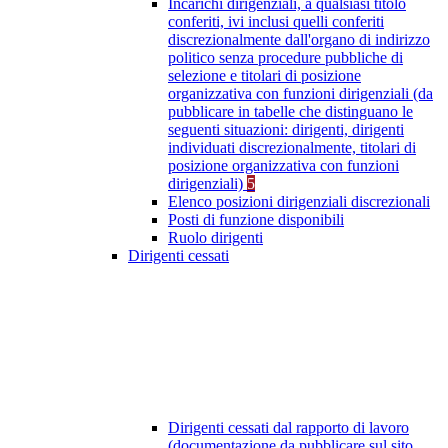
Incarichi dirigenziali, a qualsiasi titolo
conferiti, ivi inclusi quelli conferiti
discrezionalmente dall'organo di indirizzo
politico senza procedure pubbliche di
selezione e titolari di posizione
organizzativa con funzioni dirigenziali (da
pubblicare in tabelle che distinguano le
seguenti situazioni: dirigenti, dirigenti
individuati discrezionalmente, titolari di
posizione organizzativa con funzioni
dirigenziali)
5
Elenco posizioni dirigenziali discrezionali
Posti di funzione disponibili
Ruolo dirigenti
Dirigenti cessati
Dirigenti cessati dal rapporto di lavoro
(documentazione da pubblicare sul sito