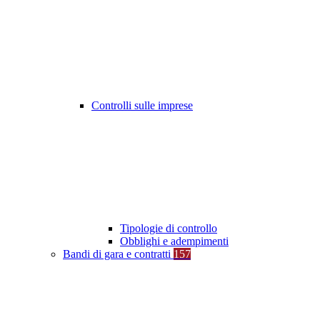
Controlli sulle imprese
Tipologie di controllo
Obblighi e adempimenti
Bandi di gara e contratti
157