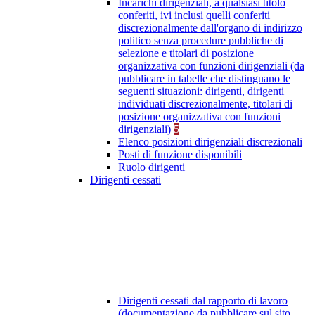
Incarichi dirigenziali, a qualsiasi titolo
conferiti, ivi inclusi quelli conferiti
discrezionalmente dall'organo di indirizzo
politico senza procedure pubbliche di
selezione e titolari di posizione
organizzativa con funzioni dirigenziali (da
pubblicare in tabelle che distinguano le
seguenti situazioni: dirigenti, dirigenti
individuati discrezionalmente, titolari di
posizione organizzativa con funzioni
dirigenziali)
5
Elenco posizioni dirigenziali discrezionali
Posti di funzione disponibili
Ruolo dirigenti
Dirigenti cessati
Dirigenti cessati dal rapporto di lavoro
(documentazione da pubblicare sul sito