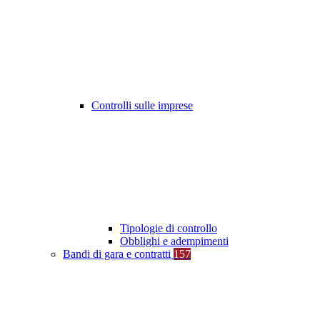
Controlli sulle imprese
Tipologie di controllo
Obblighi e adempimenti
Bandi di gara e contratti
157