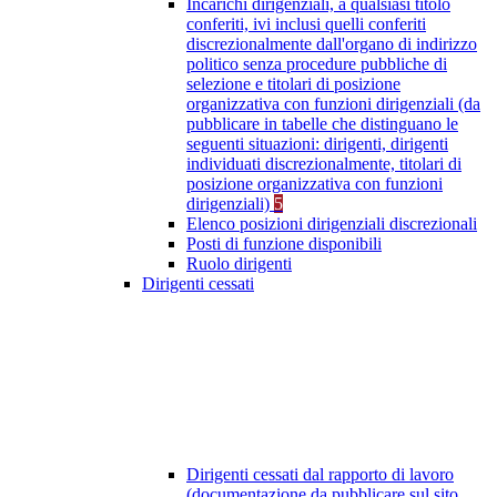
Incarichi dirigenziali, a qualsiasi titolo
conferiti, ivi inclusi quelli conferiti
discrezionalmente dall'organo di indirizzo
politico senza procedure pubbliche di
selezione e titolari di posizione
organizzativa con funzioni dirigenziali (da
pubblicare in tabelle che distinguano le
seguenti situazioni: dirigenti, dirigenti
individuati discrezionalmente, titolari di
posizione organizzativa con funzioni
dirigenziali)
5
Elenco posizioni dirigenziali discrezionali
Posti di funzione disponibili
Ruolo dirigenti
Dirigenti cessati
Dirigenti cessati dal rapporto di lavoro
(documentazione da pubblicare sul sito