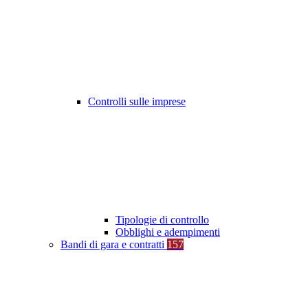
Controlli sulle imprese
Tipologie di controllo
Obblighi e adempimenti
Bandi di gara e contratti
157