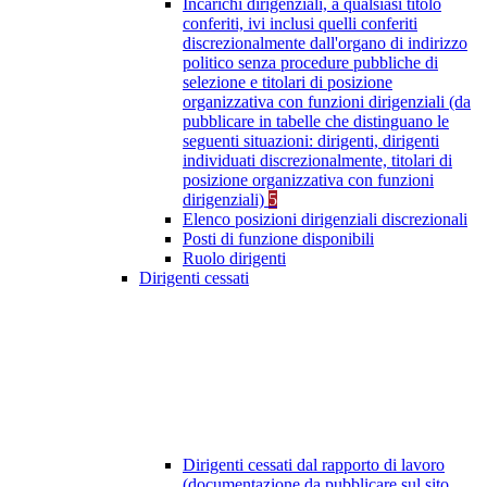
Incarichi dirigenziali, a qualsiasi titolo
conferiti, ivi inclusi quelli conferiti
discrezionalmente dall'organo di indirizzo
politico senza procedure pubbliche di
selezione e titolari di posizione
organizzativa con funzioni dirigenziali (da
pubblicare in tabelle che distinguano le
seguenti situazioni: dirigenti, dirigenti
individuati discrezionalmente, titolari di
posizione organizzativa con funzioni
dirigenziali)
5
Elenco posizioni dirigenziali discrezionali
Posti di funzione disponibili
Ruolo dirigenti
Dirigenti cessati
Dirigenti cessati dal rapporto di lavoro
(documentazione da pubblicare sul sito