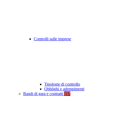
Controlli sulle imprese
Tipologie di controllo
Obblighi e adempimenti
Bandi di gara e contratti
157