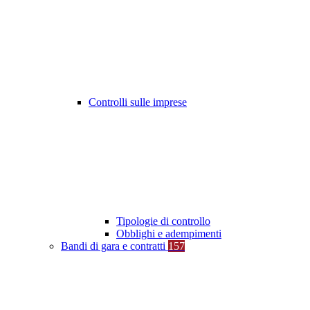
Controlli sulle imprese
Tipologie di controllo
Obblighi e adempimenti
Bandi di gara e contratti
157