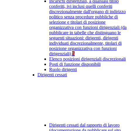
Incarichi dirigenziali, a qualsiasi titolo
conferiti, ivi inclusi quelli conferiti
discrezionalmente dall'organo di indirizzo
politico senza procedure pubbliche di
selezione e titolari di posizione
organizzativa con funzioni dirigenziali (da
pubblicare in tabelle che distinguano le
seguenti situazioni: dirigenti, dirigenti
individuati discrezionalmente, titolari di
posizione organizzativa con funzioni
dirigenziali)
5
Elenco posizioni dirigenziali discrezionali
Posti di funzione disponibili
Ruolo dirigenti
Dirigenti cessati
Dirigenti cessati dal rapporto di lavoro
(documentazione da pubblicare sul sito