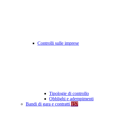
Controlli sulle imprese
Tipologie di controllo
Obblighi e adempimenti
Bandi di gara e contratti
157