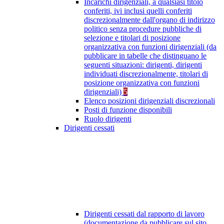
Incarichi dirigenziali, a qualsiasi titolo
conferiti, ivi inclusi quelli conferiti
discrezionalmente dall'organo di indirizzo
politico senza procedure pubbliche di
selezione e titolari di posizione
organizzativa con funzioni dirigenziali (da
pubblicare in tabelle che distinguano le
seguenti situazioni: dirigenti, dirigenti
individuati discrezionalmente, titolari di
posizione organizzativa con funzioni
dirigenziali)
5
Elenco posizioni dirigenziali discrezionali
Posti di funzione disponibili
Ruolo dirigenti
Dirigenti cessati
Dirigenti cessati dal rapporto di lavoro
(documentazione da pubblicare sul sito