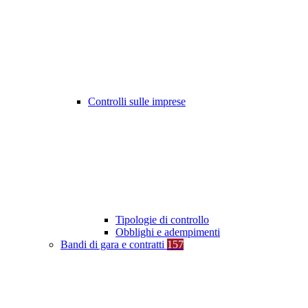
Controlli sulle imprese
Tipologie di controllo
Obblighi e adempimenti
Bandi di gara e contratti
157