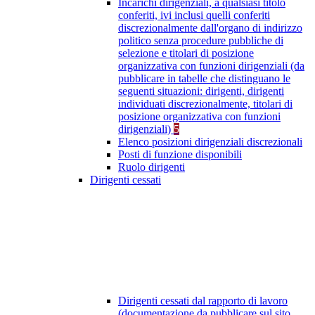
Incarichi dirigenziali, a qualsiasi titolo
conferiti, ivi inclusi quelli conferiti
discrezionalmente dall'organo di indirizzo
politico senza procedure pubbliche di
selezione e titolari di posizione
organizzativa con funzioni dirigenziali (da
pubblicare in tabelle che distinguano le
seguenti situazioni: dirigenti, dirigenti
individuati discrezionalmente, titolari di
posizione organizzativa con funzioni
dirigenziali)
5
Elenco posizioni dirigenziali discrezionali
Posti di funzione disponibili
Ruolo dirigenti
Dirigenti cessati
Dirigenti cessati dal rapporto di lavoro
(documentazione da pubblicare sul sito