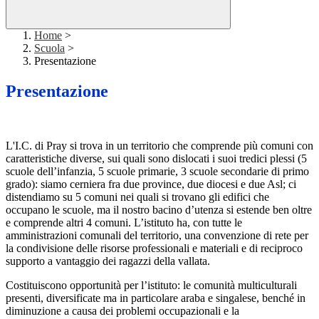
Home
>
Scuola
>
Presentazione
Presentazione
L'I.C. di
Pray
si trova in un territorio che comprende più comuni con
caratteristiche diverse, sui quali sono dislocati i suoi tredici plessi
(5
scuole
dell
’infanzia, 5 scuole primarie, 3 scuole secondarie di primo
grado)
: siamo cerniera fra due province, due diocesi e due Asl; ci
distendiamo su 5 comuni nei quali si trovano gli edifici che
occupano le scuole, ma il nostro bacino d’utenza si estende ben oltre
e comprende altri 4 comuni. L’istituto ha, con tutte le
amministrazioni comunali del territorio, una convenzione
di rete
per
la condivisione delle risorse professionali e materiali e di reciproco
supporto a vantaggio dei ragazzi della vallata.
Costituiscono opportunità per l’istituto: le comunità multiculturali
presenti, diversificate ma in particolare araba e singalese, benché in
diminuzione a c
ausa dei problemi occupazionali e
la