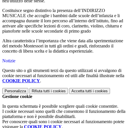
nell'utilizzo delle stesse.
Costituisce segno distintivo la presenza
dell
’INDIRIZZO
MUSICALE che accoglie i bambini dalle scuole
dell
’infanzia e li
accompagna durante il loro percorso
all
’interno
dell
’istituto, fino ad
arrivare alle specifiche lezioni di coro, clarinetto, violino, chitarra e
pianoforte nelle scuole secondarie di primo grado
Altra caratteristica l’importanza che viene data alla sperimentazione
del metodo
Montessori
in tutti gli ordini e gradi, rinforzando il
concetto di libera scelta e la didattica esperienziale.
Notizie
Questo sito o gli strumenti terzi da questo utilizzati si avvalgono di
cookie necessari al funzionamento ed utili alle finalità illustrate nella
COOKIE POLICY
.
Personalizza
Rifiuta tutti
i cookies
Accetta tutti
i cookies
Gestione cookie
In questa schermata è possibile scegliere quali cookie consentire.
I cookie necessari sono quelli che consentono il funzionamento della
piattaforma e non è possibile disabilitarli.
Per conoscere quali sono i cookie necessari al funzionamento potete
visionare la
COOKIE POLICY
.