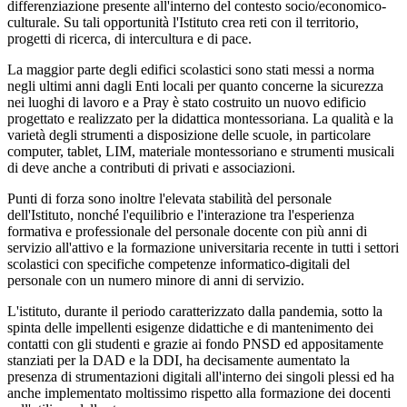
differenziazione presente all'interno del contesto socio/economico-
culturale. Su tali opportunità l'Istituto crea reti con il territorio,
progetti di ricerca, di intercultura e di pace.
La
maggior parte degli edifici scolastici
sono stati
messi a norma
negli ultimi anni dagli Enti locali per quanto concerne la sicurezza
nei luo
ghi di lavoro e a
Pray
è stato costruito
un nuovo edificio
progettato e realizzato p
er la didattica montessoriana. L
a qualità
e la
varietà
degli strumenti a disposizione
delle scuole
, in particolare
computer,
tablet
, LIM, materiale mon
tessoriano e strumenti musicali
di deve
anche a contributi di privati e associazioni.
Punti di forza sono inoltre l'elevata stabilità del personale
dell'Istituto, nonché l'equilibrio e l'interazione tra l'esperienza
formativa e professionale del personale docente con più anni di
servizio all'attivo e la formazione universitaria recente in tutti i settori
scolastici con specifiche competenze
informatico-digitali
del
personale con un numero minore di anni di servizio.
L'istituto, durante il periodo caratterizzato dalla pandemia, sotto la
spinta delle impellenti esigenze didattiche e di mantenimento dei
contatti con gli studenti e grazie ai fondo PNSD ed appositamente
stanziati per la DAD e la DDI, ha decisamente aumentato la
presenza di strumentazioni digitali all'interno dei singoli plessi ed ha
anche implementato moltissimo rispetto alla formazione dei docenti