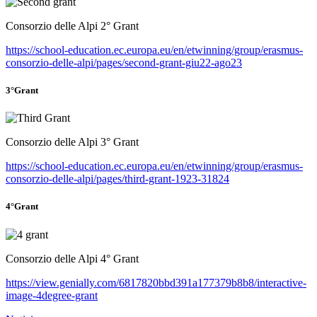
Consorzio delle Alpi 2° Grant
https://school-education.ec.europa.eu/en/etwinning/group/erasmus-
consorzio-delle-alpi/pages/second-grant-giu22-ago23
3°Grant
Consorzio delle Alpi 3° Grant
https://school-education.ec.europa.eu/en/etwinning/group/erasmus-
consorzio-delle-alpi/pages/third-grant-1923-31824
4°Grant
Consorzio delle Alpi 4° Grant
https://view.genially.com/6817820bbd391a177379b8b8/interactive-
image-4degree-grant