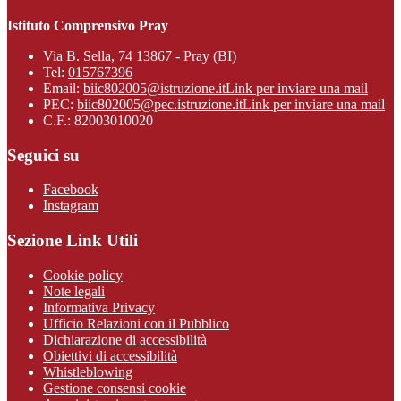
Istituto Comprensivo Pray
Via B. Sella, 74 13867 - Pray (BI)
Tel:
015767396
Email:
biic802005@istruzione.it
Link per inviare una mail
PEC:
biic802005@pec.istruzione.it
Link per inviare una mail
C.F.: 82003010020
Seguici su
Facebook
Instagram
Sezione Link Utili
Cookie policy
Note legali
Informativa Privacy
Ufficio Relazioni con il Pubblico
Dichiarazione di accessibilità
Obiettivi di accessibilità
Whistleblowing
Gestione consensi cookie