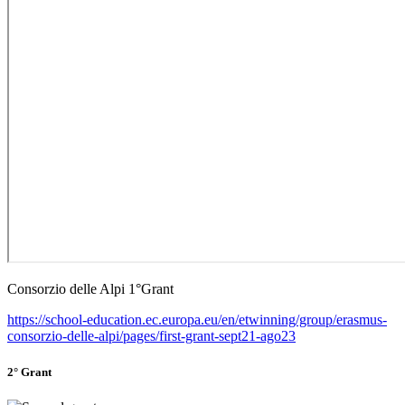
Consorzio delle Alpi 1°Grant
https://school-education.ec.europa.eu/en/etwinning/group/erasmus-
consorzio-delle-alpi/pages/first-grant-sept21-ago23
2° Grant