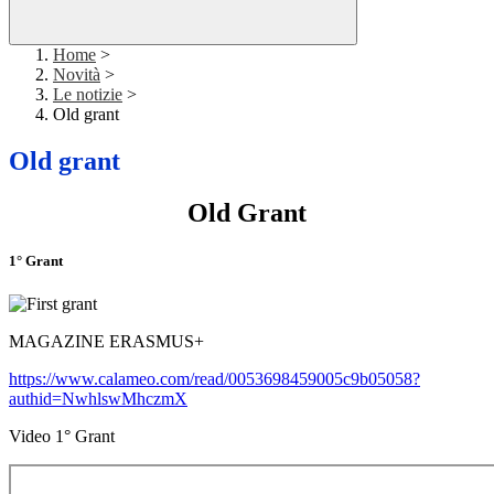
Home
>
Novità
>
Le notizie
>
Old grant
Old grant
Old Grant
1° Grant
MAGAZINE ERASMUS+
https://www.calameo.com/read/0053698459005c9b05058?
authid=NwhlswMhczmX
Video 1° Grant