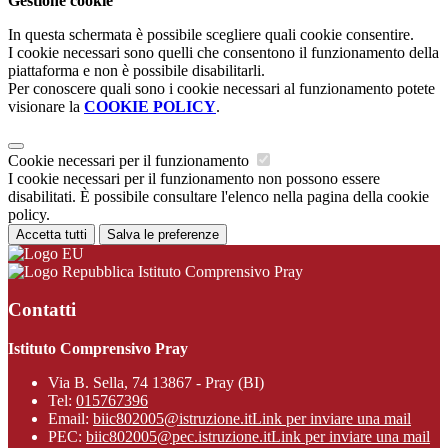
Gestione cookie
In questa schermata è possibile scegliere quali cookie consentire.
I cookie necessari sono quelli che consentono il funzionamento della
piattaforma e non è possibile disabilitarli.
Per conoscere quali sono i cookie necessari al funzionamento potete
visionare la
COOKIE POLICY
.
Cookie necessari per il funzionamento
I cookie necessari per il funzionamento non possono essere
disabilitati. È possibile consultare l'elenco nella pagina della cookie
policy.
Accetta tutti
Salva le preferenze
Istituto Comprensivo Pray
Contatti
Istituto Comprensivo Pray
Via B. Sella, 74 13867 - Pray (BI)
Tel:
015767396
Email:
biic802005@istruzione.it
Link per inviare una mail
PEC:
biic802005@pec.istruzione.it
Link per inviare una mail