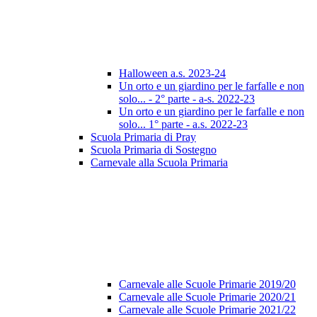
Halloween a.s. 2023-24
Un orto e un giardino per le farfalle e non
solo... - 2° parte - a-s. 2022-23
Un orto e un giardino per le farfalle e non
solo... 1° parte - a.s. 2022-23
Scuola Primaria di Pray
Scuola Primaria di Sostegno
Carnevale alla Scuola Primaria
Carnevale alle Scuole Primarie 2019/20
Carnevale alle Scuole Primarie 2020/21
Carnevale alle Scuole Primarie 2021/22