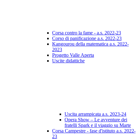
Corsa contro la fame - a.s. 2022-23
Corso di panificazione a.s. 2022-23
Kangourou della matematica a.s. 2022-
2023
Progetto Valle Aperta
Uscite didattiche
Uscita arrampicata a.s. 2023-24
Opera Show – Le avventure dei
fratelli Spark e il viaggio su Marte
Corsa Campestre - fase d'istituto a.s. 2022-
23