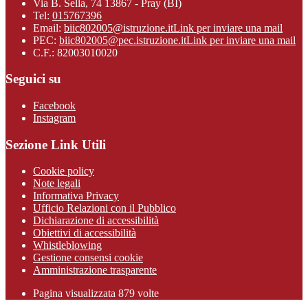
Via B. Sella, 74 13867 - Pray (BI)
Tel:
015767396
Email:
biic802005@istruzione.it
Link per inviare una mail
PEC:
biic802005@pec.istruzione.it
Link per inviare una mail
C.F.: 82003010020
Seguici su
Facebook
Instagram
Sezione Link Utili
Cookie policy
Note legali
Informativa Privacy
Ufficio Relazioni con il Pubblico
Dichiarazione di accessibilità
Obiettivi di accessibilità
Whistleblowing
Gestione consensi cookie
Amministrazione trasparente
Pagina visualizzata
879
volte