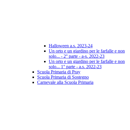
Halloween a.s. 2023-24
Un orto e un giardino per le farfalle e non
solo... - 2° parte - a-s. 2022-23
Un orto e un giardino per le farfalle e non
solo... 1° parte - a.s. 2022-23
Scuola Primaria di Pray
Scuola Primaria di Sostegno
Carnevale alla Scuola Primaria