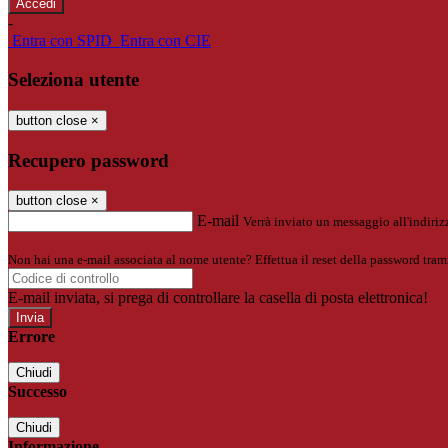
-
Entra con SPID
Entra con CIE
Seleziona utente
button close
×
Recupero password
button close
×
E-mail
Verrà inviato un messaggio all'indirizz
Non hai una e-mail associata al nome utente? Effettua il reset della password tram
E-mail inviata, si prega di controllare la casella di posta elettronica!
Errore
Chiudi
Successo
Chiudi
Informazione