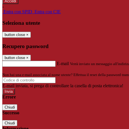
-
Entra con SPID
Entra con CIE
Seleziona utente
button close
×
Recupero password
button close
×
E-mail
Verrà inviato un messaggio all'indirizz
Non hai una e-mail associata al nome utente? Effettua il reset della password tram
E-mail inviata, si prega di controllare la casella di posta elettronica!
Errore
Chiudi
Successo
Chiudi
Informazione