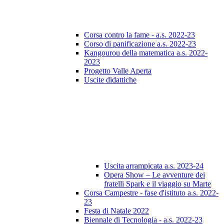
Corsa contro la fame - a.s. 2022-23
Corso di panificazione a.s. 2022-23
Kangourou della matematica a.s. 2022-
2023
Progetto Valle Aperta
Uscite didattiche
Uscita arrampicata a.s. 2023-24
Opera Show – Le avventure dei
fratelli Spark e il viaggio su Marte
Corsa Campestre - fase d'istituto a.s. 2022-
23
Festa di Natale 2022
Biennale di Tecnologia - a.s. 2022-23