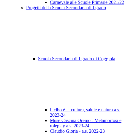
Carnevale alle Scuole Primarie 2021/22
Progetti della Scuola Secondaria di I grado
Scuola Secondaria di I grado di Coggiola
Il cibo è… cultura, salute e natura a.s.
2023-24
Muse Cascina Oremo - Metamorfosi e
roleplay a.s. 2023-24
Claudio Gioria - a.s. 2022-23