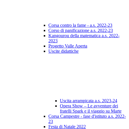
Corsa contro la fame - a.s. 2022-23
Corso di panificazione a.s. 2022-23
Kangourou della matematica a.s. 2022-
2023
Progetto Valle Aperta
Uscite didattiche
Uscita arrampicata a.s. 2023-24
Opera Show – Le avventure dei
fratelli Spark e il viaggio su Marte
Corsa Campestre - fase d'istituto a.s. 2022-
23
Festa di Natale 2022