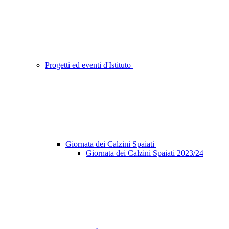
Progetti ed eventi d'Istituto
Giornata dei Calzini Spaiati
Giornata dei Calzini Spaiati 2023/24