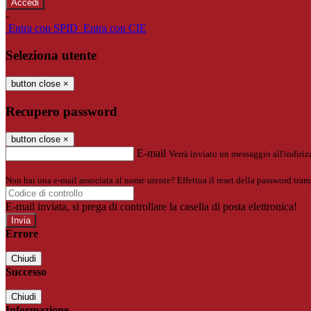
-
Entra con SPID
Entra con CIE
Seleziona utente
button close
×
Recupero password
button close
×
E-mail
Verrà inviato un messaggio all'indirizz
Non hai una e-mail associata al nome utente? Effettua il reset della password tram
E-mail inviata, si prega di controllare la casella di posta elettronica!
Errore
Chiudi
Successo
Chiudi
Informazione