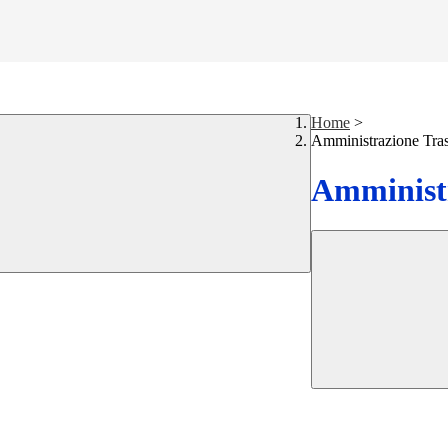
Home
>
Amministrazione Tra
Amministr