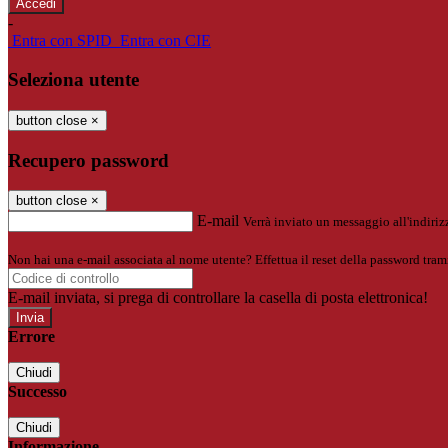
-
Entra con SPID
Entra con CIE
Seleziona utente
button close
×
Recupero password
button close
×
E-mail
Verrà inviato un messaggio all'indirizz
Non hai una e-mail associata al nome utente? Effettua il reset della password tram
E-mail inviata, si prega di controllare la casella di posta elettronica!
Errore
Chiudi
Successo
Chiudi
Informazione