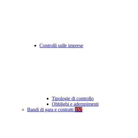
Controlli sulle imprese
Tipologie di controllo
Obblighi e adempimenti
Bandi di gara e contratti
157