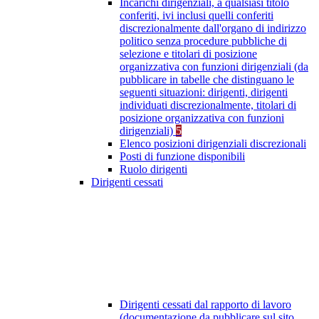
Incarichi dirigenziali, a qualsiasi titolo
conferiti, ivi inclusi quelli conferiti
discrezionalmente dall'organo di indirizzo
politico senza procedure pubbliche di
selezione e titolari di posizione
organizzativa con funzioni dirigenziali (da
pubblicare in tabelle che distinguano le
seguenti situazioni: dirigenti, dirigenti
individuati discrezionalmente, titolari di
posizione organizzativa con funzioni
dirigenziali)
5
Elenco posizioni dirigenziali discrezionali
Posti di funzione disponibili
Ruolo dirigenti
Dirigenti cessati
Dirigenti cessati dal rapporto di lavoro
(documentazione da pubblicare sul sito