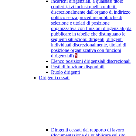
Incarichi dirigenziali, a qualsiasi titolo
conferiti, ivi inclusi quelli conferiti
discrezionalmente dall'organo di indirizzo
politico senza procedure pubbliche di
selezione e titolari di posizione
organizzativa con funzioni dirigenziali (da
pubblicare in tabelle che distinguano le
seguenti situazioni: dirigenti, dirigenti
individuati discrezionalmente, titolari di
posizione organizzativa con funzioni
dirigenziali)
5
Elenco posizioni dirigenziali discrezionali
Posti di funzione disponibili
Ruolo dirigenti
Dirigenti cessati
Dirigenti cessati dal rapporto di lavoro
(documentazione da pubblicare sul sito