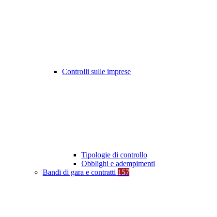
Controlli sulle imprese
Tipologie di controllo
Obblighi e adempimenti
Bandi di gara e contratti
157