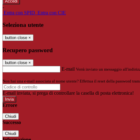
-
Entra con SPID
Entra con CIE
Seleziona utente
button close
×
Recupero password
button close
×
E-mail
Verrà inviato un messaggio all'indirizz
Non hai una e-mail associata al nome utente? Effettua il reset della password tram
E-mail inviata, si prega di controllare la casella di posta elettronica!
Errore
Chiudi
Successo
Chiudi
Informazione