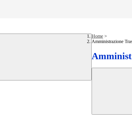
Home
>
Amministrazione Tra
Amministr