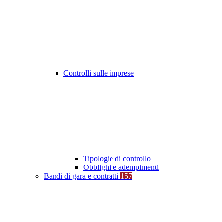
Controlli sulle imprese
Tipologie di controllo
Obblighi e adempimenti
Bandi di gara e contratti
157