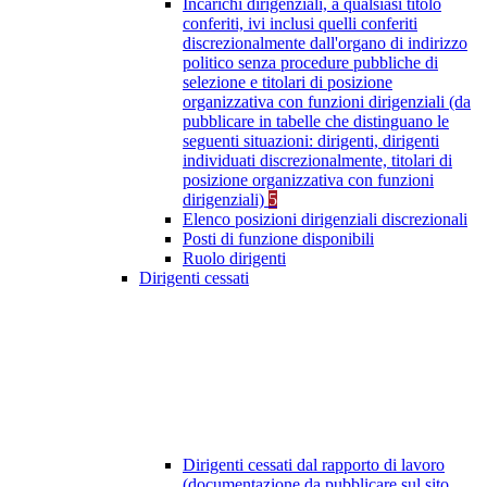
Incarichi dirigenziali, a qualsiasi titolo
conferiti, ivi inclusi quelli conferiti
discrezionalmente dall'organo di indirizzo
politico senza procedure pubbliche di
selezione e titolari di posizione
organizzativa con funzioni dirigenziali (da
pubblicare in tabelle che distinguano le
seguenti situazioni: dirigenti, dirigenti
individuati discrezionalmente, titolari di
posizione organizzativa con funzioni
dirigenziali)
5
Elenco posizioni dirigenziali discrezionali
Posti di funzione disponibili
Ruolo dirigenti
Dirigenti cessati
Dirigenti cessati dal rapporto di lavoro
(documentazione da pubblicare sul sito