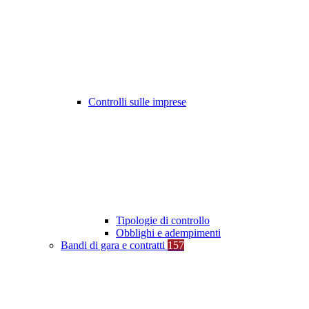
Controlli sulle imprese
Tipologie di controllo
Obblighi e adempimenti
Bandi di gara e contratti
157