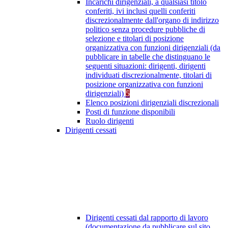
Incarichi dirigenziali, a qualsiasi titolo
conferiti, ivi inclusi quelli conferiti
discrezionalmente dall'organo di indirizzo
politico senza procedure pubbliche di
selezione e titolari di posizione
organizzativa con funzioni dirigenziali (da
pubblicare in tabelle che distinguano le
seguenti situazioni: dirigenti, dirigenti
individuati discrezionalmente, titolari di
posizione organizzativa con funzioni
dirigenziali)
5
Elenco posizioni dirigenziali discrezionali
Posti di funzione disponibili
Ruolo dirigenti
Dirigenti cessati
Dirigenti cessati dal rapporto di lavoro
(documentazione da pubblicare sul sito