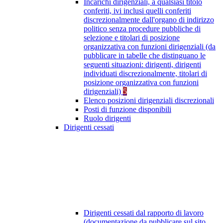
Incarichi dirigenziali, a qualsiasi titolo
conferiti, ivi inclusi quelli conferiti
discrezionalmente dall'organo di indirizzo
politico senza procedure pubbliche di
selezione e titolari di posizione
organizzativa con funzioni dirigenziali (da
pubblicare in tabelle che distinguano le
seguenti situazioni: dirigenti, dirigenti
individuati discrezionalmente, titolari di
posizione organizzativa con funzioni
dirigenziali)
5
Elenco posizioni dirigenziali discrezionali
Posti di funzione disponibili
Ruolo dirigenti
Dirigenti cessati
Dirigenti cessati dal rapporto di lavoro
(documentazione da pubblicare sul sito