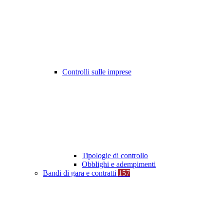
Controlli sulle imprese
Tipologie di controllo
Obblighi e adempimenti
Bandi di gara e contratti
157