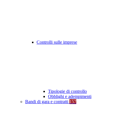
Controlli sulle imprese
Tipologie di controllo
Obblighi e adempimenti
Bandi di gara e contratti
157