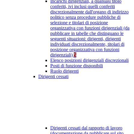
Incarichi dirigenziali, a qualsiasi titolo
conferiti, ivi inclusi quelli conferiti
discrezionalmente dall'organo di indirizzo
politico senza procedure pubbliche di
selezione e titolari di posizione
organizzativa con funzioni dirigenziali (da
pubblicare in tabelle che distinguano le
seguenti situazioni: dirigenti, dirigenti
individuati discrezionalmente, titolari di
posizione organizzativa con funzioni
dirigenziali)
5
Elenco posizioni dirigenziali discrezionali
Posti di funzione disponibili
Ruolo dirigenti
Dirigenti cessati
Dirigenti cessati dal rapporto di lavoro
(documentazione da pubblicare sul sito