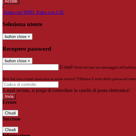
-
Entra con SPID
Entra con CIE
Seleziona utente
button close
×
Recupero password
button close
×
E-mail
Verrà inviato un messaggio all'indirizz
Non hai una e-mail associata al nome utente? Effettua il reset della password tram
E-mail inviata, si prega di controllare la casella di posta elettronica!
Errore
Chiudi
Successo
Chiudi
Informazione