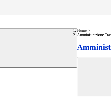
Home
>
Amministrazione Tra
Amministr