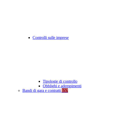
Controlli sulle imprese
Tipologie di controllo
Obblighi e adempimenti
Bandi di gara e contratti
157