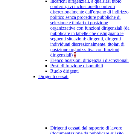
Incarichi dirigenziali, a qualsiasi titolo
conferiti, ivi inclusi quelli conferiti
discrezionalmente dall'organo di indirizzo
politico senza procedure pubbliche di
selezione e titolari di posizione
organizzativa con funzioni dirigenziali (da
pubblicare in tabelle che distinguano le
seguenti situazioni: dirigenti, dirigenti
individuati discrezionalmente, titolari di
posizione organizzativa con funzioni
dirigenziali)
5
Elenco posizioni dirigenziali discrezionali
Posti di funzione disponibili
Ruolo dirigenti
Dirigenti cessati
Dirigenti cessati dal rapporto di lavoro
(documentazione da pubblicare sul sito