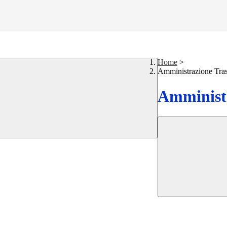
Home
>
Amministrazione Tra
Amministr