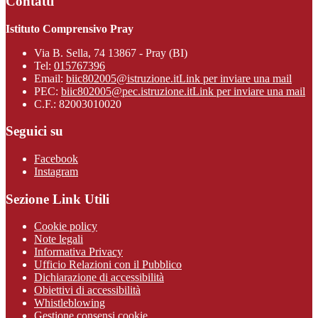
Contatti
Istituto Comprensivo Pray
Via B. Sella, 74 13867 - Pray (BI)
Tel:
015767396
Email:
biic802005@istruzione.it
Link per inviare una mail
PEC:
biic802005@pec.istruzione.it
Link per inviare una mail
C.F.: 82003010020
Seguici su
Facebook
Instagram
Sezione Link Utili
Cookie policy
Note legali
Informativa Privacy
Ufficio Relazioni con il Pubblico
Dichiarazione di accessibilità
Obiettivi di accessibilità
Whistleblowing
Gestione consensi cookie