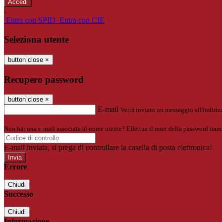
-
Entra con SPID
Entra con CIE
Seleziona utente
button close
×
Recupero password
button close
×
E-mail
Verrà inviato un messaggio all'indirizz
Non hai una e-mail associata al nome utente? Effettua il reset della password tram
E-mail inviata, si prega di controllare la casella di posta elettronica!
Errore
Chiudi
Successo
Chiudi
Informazione