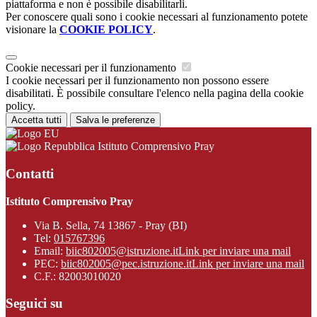
piattaforma e non è possibile disabilitarli.
Per conoscere quali sono i cookie necessari al funzionamento potete
visionare la
COOKIE POLICY
.
Cookie necessari per il funzionamento
I cookie necessari per il funzionamento non possono essere
disabilitati. È possibile consultare l'elenco nella pagina della cookie
policy.
Accetta tutti
Salva le preferenze
Istituto Comprensivo Pray
Contatti
Istituto Comprensivo Pray
Via B. Sella, 74 13867 - Pray (BI)
Tel:
015767396
Email:
biic802005@istruzione.it
Link per inviare una mail
PEC:
biic802005@pec.istruzione.it
Link per inviare una mail
C.F.: 82003010020
Seguici su