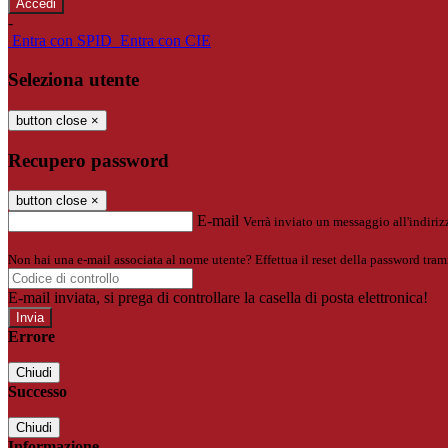
-
Entra con SPID
Entra con CIE
Seleziona utente
button close
×
Recupero password
button close
×
E-mail
Verrà inviato un messaggio all'indirizz
Non hai una e-mail associata al nome utente? Effettua il reset della password tram
E-mail inviata, si prega di controllare la casella di posta elettronica!
Errore
Chiudi
Successo
Chiudi
Informazione