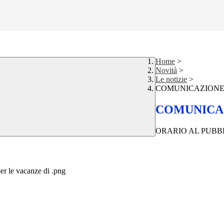
Home
>
Novità
>
Le notizie
>
COMUNICAZION
COMUNICA
ORARIO AL PUBB
per le vacanze di .png