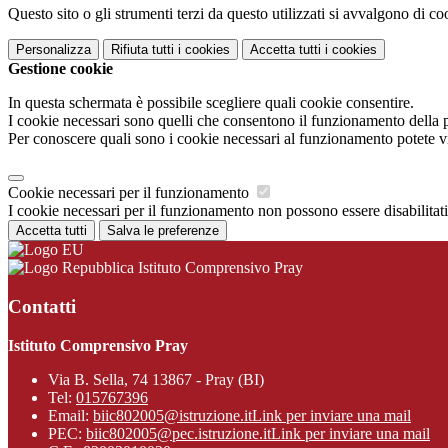
Questo sito o gli strumenti terzi da questo utilizzati si avvalgono di coo
Personalizza
Rifiuta tutti
i cookies
Accetta tutti
i cookies
Gestione cookie
In questa schermata è possibile scegliere quali cookie consentire.
I cookie necessari sono quelli che consentono il funzionamento della pi
Per conoscere quali sono i cookie necessari al funzionamento potete v
Cookie necessari per il funzionamento
I cookie necessari per il funzionamento non possono essere disabilitati.
Accetta tutti
Salva le preferenze
Istituto Comprensivo Pray
Contatti
Istituto Comprensivo Pray
Via B. Sella, 74 13867 - Pray (BI)
Tel:
015767396
Email:
biic802005@istruzione.it
Link per inviare una mail
PEC:
biic802005@pec.istruzione.it
Link per inviare una mail