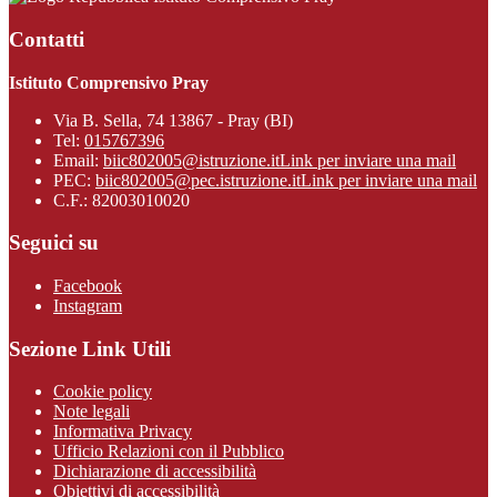
Contatti
Istituto Comprensivo Pray
Via B. Sella, 74 13867 - Pray (BI)
Tel:
015767396
Email:
biic802005@istruzione.it
Link per inviare una mail
PEC:
biic802005@pec.istruzione.it
Link per inviare una mail
C.F.: 82003010020
Seguici su
Facebook
Instagram
Sezione Link Utili
Cookie policy
Note legali
Informativa Privacy
Ufficio Relazioni con il Pubblico
Dichiarazione di accessibilità
Obiettivi di accessibilità