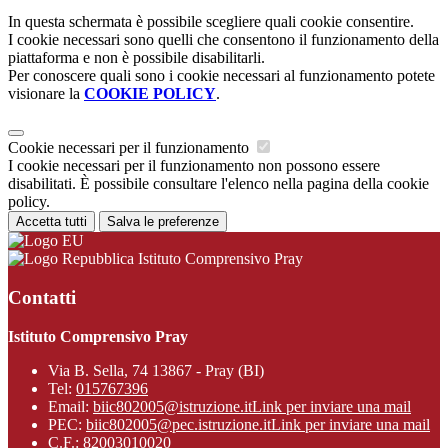
In questa schermata è possibile scegliere quali cookie consentire.
I cookie necessari sono quelli che consentono il funzionamento della
piattaforma e non è possibile disabilitarli.
Per conoscere quali sono i cookie necessari al funzionamento potete
visionare la
COOKIE POLICY
.
Cookie necessari per il funzionamento
I cookie necessari per il funzionamento non possono essere
disabilitati. È possibile consultare l'elenco nella pagina della cookie
policy.
Accetta tutti
Salva le preferenze
Istituto Comprensivo Pray
Contatti
Istituto Comprensivo Pray
Via B. Sella, 74 13867 - Pray (BI)
Tel:
015767396
Email:
biic802005@istruzione.it
Link per inviare una mail
PEC:
biic802005@pec.istruzione.it
Link per inviare una mail
C.F.: 82003010020