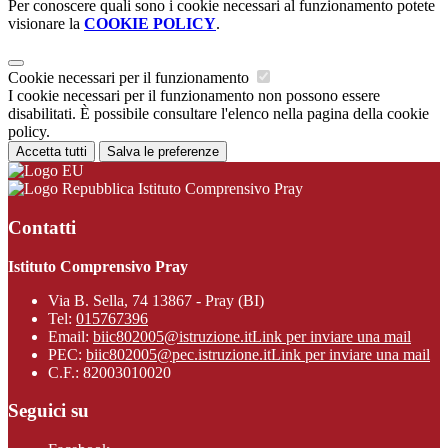
Per conoscere quali sono i cookie necessari al funzionamento potete
visionare la
COOKIE POLICY
.
Cookie necessari per il funzionamento
I cookie necessari per il funzionamento non possono essere
disabilitati. È possibile consultare l'elenco nella pagina della cookie
policy.
Accetta tutti
Salva le preferenze
Istituto Comprensivo Pray
Contatti
Istituto Comprensivo Pray
Via B. Sella, 74 13867 - Pray (BI)
Tel:
015767396
Email:
biic802005@istruzione.it
Link per inviare una mail
PEC:
biic802005@pec.istruzione.it
Link per inviare una mail
C.F.: 82003010020
Seguici su