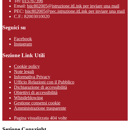
Tel:
015767396
Email:
biic802005@istruzione.it
Link per inviare una mail
PEC:
biic802005@pec.istruzione.it
Link per inviare una mail
C.F.: 82003010020
Seguici su
Facebook
Instagram
Sezione Link Utili
Cookie policy
Note legali
Informativa Privacy
Ufficio Relazioni con il Pubblico
Dichiarazione di accessibilità
Obiettivi di accessibilità
Whistleblowing
Gestione consensi cookie
Amministrazione trasparente
Pagina visualizzata
404
volte
Sezione Copyright