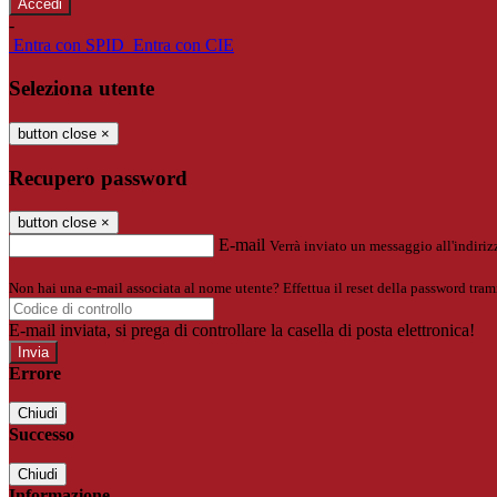
-
Entra con SPID
Entra con CIE
Seleziona utente
button close
×
Recupero password
button close
×
E-mail
Verrà inviato un messaggio all'indirizz
Non hai una e-mail associata al nome utente? Effettua il reset della password tram
E-mail inviata, si prega di controllare la casella di posta elettronica!
Errore
Chiudi
Successo
Chiudi
Informazione