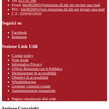
Tel:
015767396
Email:
biic802005@istruzione.it
Link per inviare una mail
PEC:
biic802005@pec.istruzione.it
Link per inviare una mail
C.F.: 82003010020
Seguici su
Facebook
Instagram
Sezione Link Utili
Cookie policy
Note legali
Informativa Privacy
Ufficio Relazioni con il Pubblico
Dichiarazione di accessibilità
Obiettivi di accessibilità
Whistleblowing
Gestione consensi cookie
Amministrazione trasparente
Pagina visualizzata
404
volte
Sezione Copyright