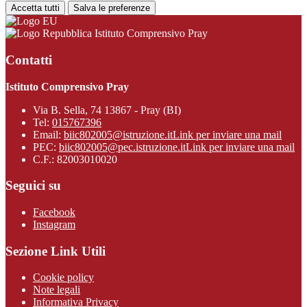
Accetta tutti
Salva le preferenze
Istituto Comprensivo Pray
Contatti
Istituto Comprensivo Pray
Via B. Sella, 74 13867 - Pray (BI)
Tel:
015767396
Email:
biic802005@istruzione.it
Link per inviare una mail
PEC:
biic802005@pec.istruzione.it
Link per inviare una mail
C.F.: 82003010020
Seguici su
Facebook
Instagram
Sezione Link Utili
Cookie policy
Note legali
Informativa Privacy