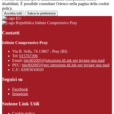
disabilitati. È possibile consultare l'elenco nella pagina della cookie
policy.
Accetta tutti
Salva le preferenze
Istituto Comprensivo Pray
Contatti
Istituto Comprensivo Pray
Via B. Sella, 74 13867 - Pray (BI)
Tel:
015767396
Email:
biic802005@istruzione.it
Link per inviare una mail
PEC:
biic802005@pec.istruzione.it
Link per inviare una mail
C.F.: 82003010020
Seguici su
Facebook
Instagram
Sezione Link Utili
Cookie policy