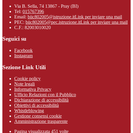
Via B. Sella, 74 13867 - Pray (BI)
Tel:
015767396
Email:
biic802005@istruzione.it
Link per inviare una mail
PEC:
biic802005@pec.istruzione.it
Link per inviare una mail
C.F.: 82003010020
Seguici su
Facebook
Instagram
Sezione Link Utili
Cookie policy
Note legali
Informativa Privacy
Ufficio Relazioni con il Pubblico
Dichiarazione di accessibilità
Obiettivi di accessibilità
Whistleblowing
Gestione consensi cookie
Amministrazione trasparente
Pagina visualizzata
451
volte