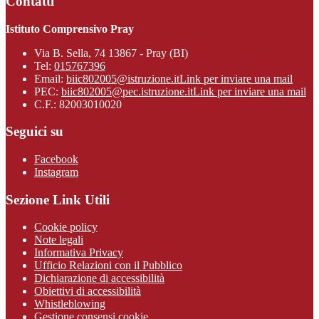
Contatti
Istituto Comprensivo Pray
Via B. Sella, 74 13867 - Pray (BI)
Tel:
015767396
Email:
biic802005@istruzione.it
Link per inviare una mail
PEC:
biic802005@pec.istruzione.it
Link per inviare una mail
C.F.: 82003010020
Seguici su
Facebook
Instagram
Sezione Link Utili
Cookie policy
Note legali
Informativa Privacy
Ufficio Relazioni con il Pubblico
Dichiarazione di accessibilità
Obiettivi di accessibilità
Whistleblowing
Gestione consensi cookie