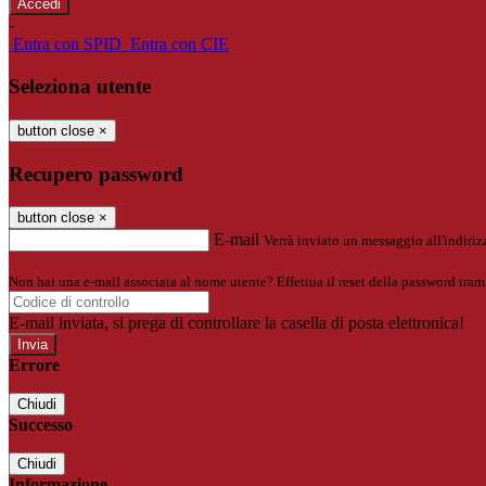
-
Entra con SPID
Entra con CIE
Seleziona utente
button close
×
Recupero password
button close
×
E-mail
Verrà inviato un messaggio all'indirizz
Non hai una e-mail associata al nome utente? Effettua il reset della password tram
E-mail inviata, si prega di controllare la casella di posta elettronica!
Errore
Chiudi
Successo
Chiudi
Informazione