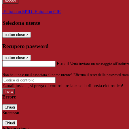
-
Entra con SPID
Entra con CIE
Seleziona utente
button close
×
Recupero password
button close
×
E-mail
Verrà inviato un messaggio all'indirizz
Non hai una e-mail associata al nome utente? Effettua il reset della password tram
E-mail inviata, si prega di controllare la casella di posta elettronica!
Errore
Chiudi
Successo
Chiudi
Informazione