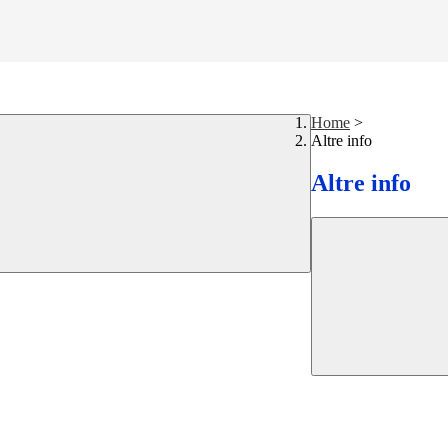
Home
>
Altre info
Altre info