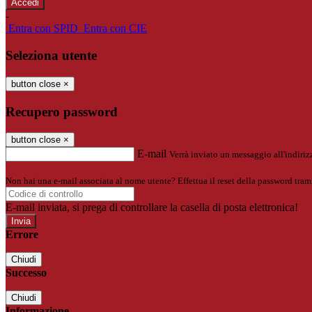
-
Entra con SPID
Entra con CIE
Seleziona utente
button close
×
Recupero password
button close
×
E-mail
Verrà inviato un messaggio all'indirizz
Non hai una e-mail associata al nome utente? Effettua il reset della password tram
E-mail inviata, si prega di controllare la casella di posta elettronica!
Errore
Chiudi
Successo
Chiudi
Informazione