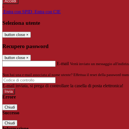
-
Entra con SPID
Entra con CIE
Seleziona utente
button close
×
Recupero password
button close
×
E-mail
Verrà inviato un messaggio all'indirizz
Non hai una e-mail associata al nome utente? Effettua il reset della password tram
E-mail inviata, si prega di controllare la casella di posta elettronica!
Errore
Chiudi
Successo
Chiudi
Informazione