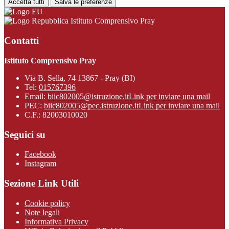
Accetta tutti
Salva le preferenze
Istituto Comprensivo Pray
Contatti
Istituto Comprensivo Pray
Via B. Sella, 74 13867 - Pray (BI)
Tel:
015767396
Email:
biic802005@istruzione.it
Link per inviare una mail
PEC:
biic802005@pec.istruzione.it
Link per inviare una mail
C.F.: 82003010020
Seguici su
Facebook
Instagram
Sezione Link Utili
Cookie policy
Note legali
Informativa Privacy