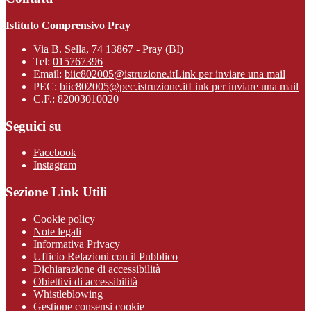
Istituto Comprensivo Pray
Via B. Sella, 74 13867 - Pray (BI)
Tel:
015767396
Email:
biic802005@istruzione.it
Link per inviare una mail
PEC:
biic802005@pec.istruzione.it
Link per inviare una mail
C.F.: 82003010020
Seguici su
Facebook
Instagram
Sezione Link Utili
Cookie policy
Note legali
Informativa Privacy
Ufficio Relazioni con il Pubblico
Dichiarazione di accessibilità
Obiettivi di accessibilità
Whistleblowing
Gestione consensi cookie