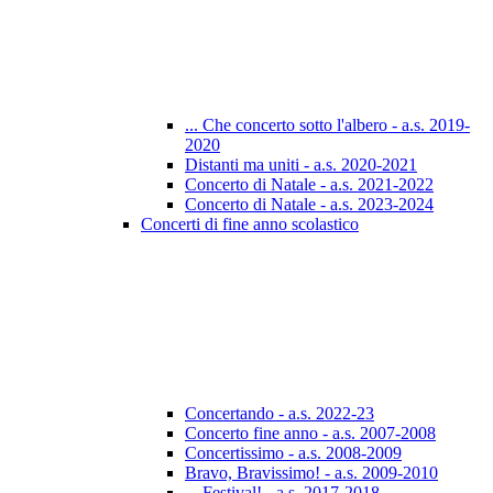
... Che concerto sotto l'albero - a.s. 2019-
2020
Distanti ma uniti - a.s. 2020-2021
Concerto di Natale - a.s. 2021-2022
Concerto di Natale - a.s. 2023-2024
Concerti di fine anno scolastico
Concertando - a.s. 2022-23
Concerto fine anno - a.s. 2007-2008
Concertissimo - a.s. 2008-2009
Bravo, Bravissimo! - a.s. 2009-2010
... Festival! - a.s. 2017-2018