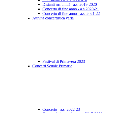
Distanti ma uniti! - a.s. 2019-2020
Concerto di fine anno - a.s 2020-21
Concerto di fine anno - a.s. 2021-22
Attività concertistica varia
Festival di Primavera 2023
Concerti Scuole Primarie
Concerto - a.s. 2022-23