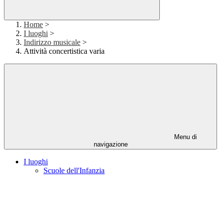
Home
>
I luoghi
>
Indirizzo musicale
>
Attività concertistica varia
Menu di
navigazione
I luoghi
Scuole dell'Infanzia