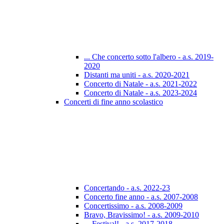
... Che concerto sotto l'albero - a.s. 2019-
2020
Distanti ma uniti - a.s. 2020-2021
Concerto di Natale - a.s. 2021-2022
Concerto di Natale - a.s. 2023-2024
Concerti di fine anno scolastico
Concertando - a.s. 2022-23
Concerto fine anno - a.s. 2007-2008
Concertissimo - a.s. 2008-2009
Bravo, Bravissimo! - a.s. 2009-2010
... Festival! - a.s. 2017-2018