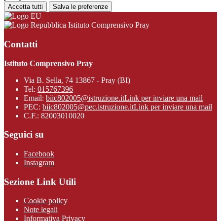
Accetta tutti
Salva le preferenze
Istituto Comprensivo Pray
Contatti
Istituto Comprensivo Pray
Via B. Sella, 74 13867 - Pray (BI)
Tel:
015767396
Email:
biic802005@istruzione.it
Link per inviare una mail
PEC:
biic802005@pec.istruzione.it
Link per inviare una mail
C.F.: 82003010020
Seguici su
Facebook
Instagram
Sezione Link Utili
Cookie policy
Note legali
Informativa Privacy