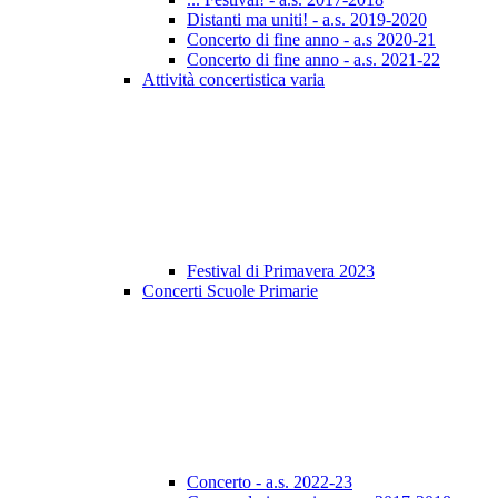
Distanti ma uniti! - a.s. 2019-2020
Concerto di fine anno - a.s 2020-21
Concerto di fine anno - a.s. 2021-22
Attività concertistica varia
Festival di Primavera 2023
Concerti Scuole Primarie
Concerto - a.s. 2022-23